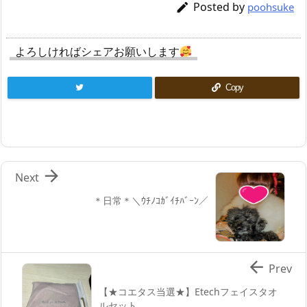
Posted by

poohsuke
よろしければシェアお願いします
Copy

Next
＊日常＊＼ｳﾁﾉｺｶﾞｲﾁﾊﾞｰﾝ／

Prev
【★コエタス当選★】Etechフェイスタオ
ルセット