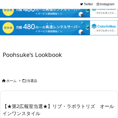
Twitter
Instagram
Poohsuke's Lookbook
ホーム
>
当選品


【★第2広報室当選★】リブ・ラボラトリズ オール
インワンスタイル