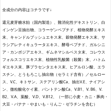
全成分の内容はコチラです↓
還元麦芽糖水飴（国内製造）、難消化性デキストリン、白
インゲン豆抽出物、コラーゲンペプチド、植物発酵エキス
末、キャンドルブッシュエキス末、穀物発酵エキス末、サ
ラシアレティキュラータエキス、酵母ペプチド、ガルシニ
ア・カンボジアエキス、ギムネマシルベスタ末、コレウス
フォルスコリエキス末、植物性乳酸菌（殺菌）末、ハトム
ギエキス末、豚プラセンタエキス末、ヒアルロン酸、エラ
スチン、とうもろこし抽出物（セラミド含有）／セルロー
ス、V.C、キトサン、ステアリン酸Ca、抽出V.E、ナイアシ
ン、微粒酸化ケイ素、パントテン酸Ca、V.B1、V. B6、V.
B2、V.A、葉酸、V.D、V.B12、（一部に小麦・カニ・豚肉・
大豆・バナナ・やまいも・りんご・ゼラチンを含む）