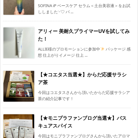
SOFINA iP ベースケア セラム＜土台美容液＞をお試
ししました˙ᵕ˙♡ パ ...
アリィー 美耐久プライマーUVを試してみ
た！
ALLIE様のプロモーションに参加中
パッケージ 感
想 仕上がりイメージ 仕上 ...
【★コエタス当選★】からだ応援サラシ
ア茶
今回はコエタスさんから頂いたからだ応援サラシア
茶の紹介記事です！
【★モニプラファンブログ当選★】バス
キュアスパイス
今回はモニプラファンブログさんから頂いたアロマ