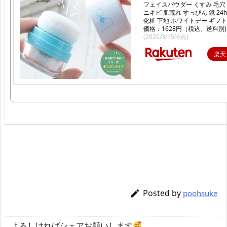
フェイスパウダー くすみ 毛穴
ニキビ 肌荒れ すっぴん 鏡 24
化粧 下地 ホワイトデー ギフト
価格：1628円（税込、送料別)
(2020/3/15時点)
楽天
Posted by

poohsuke
よろしければシェアお願いします