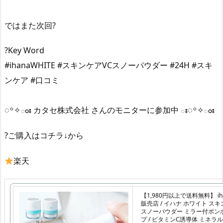
ではまた次回?
?Key Word
#ihanaWHITE #スキンケアVCスノーパウダー #24H #スキ
ンケア #口コミ
◌꙳✧ంః カタセ株式会社 さんのモニターに参加中 ః◌꙳✧ంః
?ご購入はコチラ↓から
楽天
【1,980円以上で送料無料】 ih
販売店 / イハナ ホワイト スキ
スノーパウダー ミラー付ポン
プ / ビタミンC誘導体 ミネラ