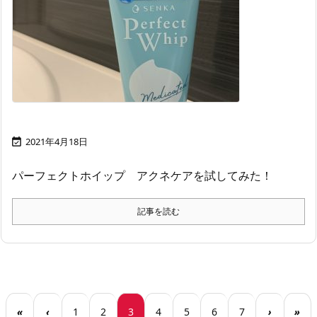
2021年4月18日

パーフェクトホイップ アクネケアを試してみた！
記事を読む
«
‹
1
2
3
4
5
6
7
›
»