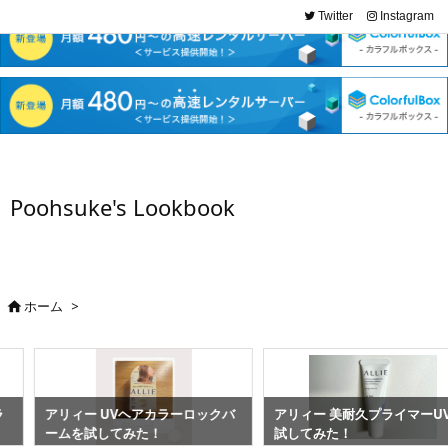
Twitter
Instagram
Poohsuke's Lookbook
ホーム
>

アリィー UVヘアカラーロックバ
アリィー 美耐久プライマーUVを
ームを試してみた！
試してみた！